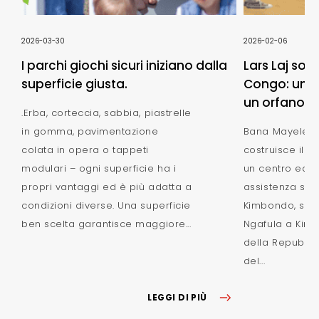
2026-03-30
2026-02-06
I parchi giochi sicuri iniziano dalla
Lars Laj sos
superficie giusta.
Congo: un n
un orfanotro
.Erba, corteccia, sabbia, piastrelle
in gomma, pavimentazione
Bana Mayele -
colata in opera o tappeti
costruisce il 
modulari – ogni superficie ha i
un centro educ
propri vantaggi ed è più adatta a
assistenza situ
condizioni diverse. Una superficie
Kimbondo, sulle
ben scelta garantisce maggiore...
Ngafula a Kinsh
della Repubbl
del...
LEGGI DI PIÙ