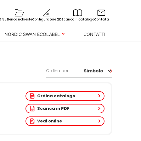
0 33
Elenco richieste
Configuratore 2D
Scarica il catalogo
Contatti
NORDIC SWAN ECOLABEL
CONTATTI
Ordina per
Ordina catalogo
Scarica in PDF
Vedi online