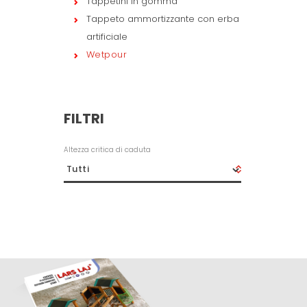
Tappetini in gomma
Tappeto ammortizzante con erba
artificiale
Wetpour
FILTRI
Altezza critica di caduta