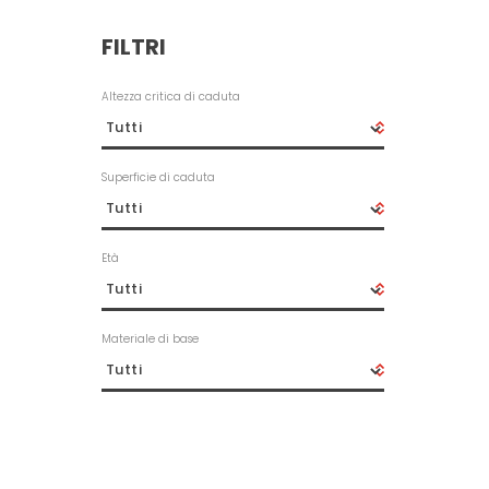
FILTRI
Altezza critica di caduta
Superficie di caduta
Età
Materiale di base