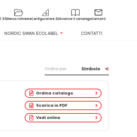
0 33
Elenco richieste
Configuratore 2D
Scarica il catalogo
Contatti
NORDIC SWAN ECOLABEL
CONTATTI
Ordina per
Ordina catalogo
Scarica in PDF
Vedi online