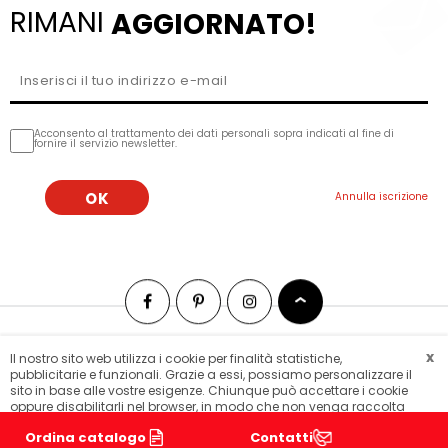
RIMANI
AGGIORNATO!
Acconsento al trattamento dei dati personali sopra indicati al fine di
fornire il servizio newsletter.
x
Il nostro sito web utilizza i cookie per finalità statistiche,
Mappa del sito
Lars laj wordwide
pubblicitarie e funzionali. Grazie a essi, possiamo personalizzare il
© 2018 LarsLaj. Tutti i diritti riservati.
sito in base alle vostre esigenze. Chiunque può accettare i cookie
oppure disabilitarli nel browser, in modo che non venga raccolta
alcuna informazione.
. I nostri
Scopri come disabilitare i cookie
Ordina catalogo
Contatti
Informativa sulla privacy