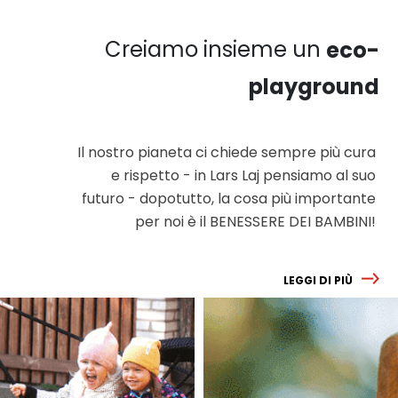
collochi in un cortile scolastico, in un parco pubblico o
nel proprio giardino, questo tavolo è più di un
semplice accessorio da gioco; è un terreno fertile in
Creiamo insieme un
eco-
cui far crescere i semi dell’amicizia, della creatività e
dell’amore per l’apprendimento.
playground
Il nostro pianeta ci chiede sempre più cura
e rispetto - in Lars Laj pensiamo al suo
futuro - dopotutto, la cosa più importante
per noi è il BENESSERE DEI BAMBINI!
LEGGI DI PIÙ