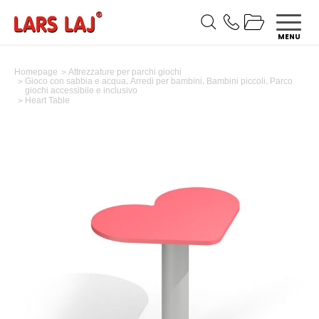
MENU
Homepage
Attrezzature per parchi giochi
,
,
,
Gioco con sabbia e acqua
Arredi per bambini
Bambini piccoli
Parco
giochi accessibile e inclusivo
Heart Table