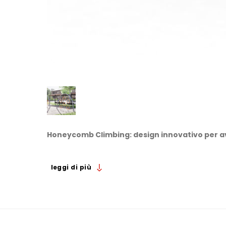
Honeycomb Climbing: design innovativo per a
La struttura Honeycomb Climbing offre un’esperie
appositamente per installazioni playground Stand
leggi di più
cura è pensato per incoraggiare l’esplorazione e l’at
astratta ispirata al nido d’ape invita i bambini a par
supportando importanti abilità di sviluppo come equ
Materiali premium e maestria artigianale