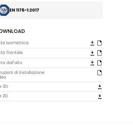
EN 1176-1:2017
OWNLOAD
sta isometrica
sta frontale
sta dall'alto
truzioni di installazione
deo
le 3D
le 2D