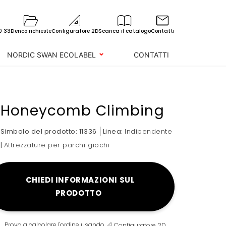
0 33
Elenco richieste
Configuratore 2D
Scarica il catalogo
Contatti
NORDIC SWAN ECOLABEL
CONTATTI
Honeycomb Climbing
Simbolo del prodotto:
11336
Linea:
Indipendente
|
Attrezzature per parchi giochi
CHIEDI INFORMAZIONI SUL
PRODOTTO
Prova a calcolare l'ordine usando
Configuratore 2D