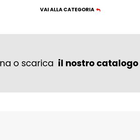
ivo e caratteristiche di sicurezza eccezionali,
VAI ALLA CATEGORIA
yground e ai percorsi avventura. Si distingue per il
ndola un eccellente investimento nell’infrastruttura per
e con attenzione come questa, gli spazi possono
icreativa, offrendo agli utenti esperienze sicure e
ina o scarica
il nostro catalogo