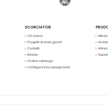
SCORCIATOIE
PRODO
Chi siamo
Attrez
Progetti di aree giochi
Arredi
Contatti
Attrez
Notizie
Superf
Ordina catalogo
Configura il tuo playground