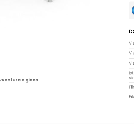
D
Vi
Vi
Vi
Is
vi
vventura e gioco
Fi
nza di gioco coinvolgente e dinamica, creata
-Alone. Questo percorso avventura progettato con
Fi
tività fisica tra i giovani avventurieri. La sua forma
tecipare sia al gioco fantasioso sia a quello fisico,
ilibrio, coordinazione e problem solving.