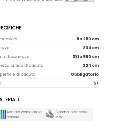
PECIFICHE
mensioni
9 x 290 cm
tezza
204 cm
na di sicurezza
381 x 590 cm
tezza critica di caduta
204 cm
perficie di caduta
Obbligatorio
à
5+
ATERIALI
Acciaio verniciato a
Catena in acciaio
polvere
inox