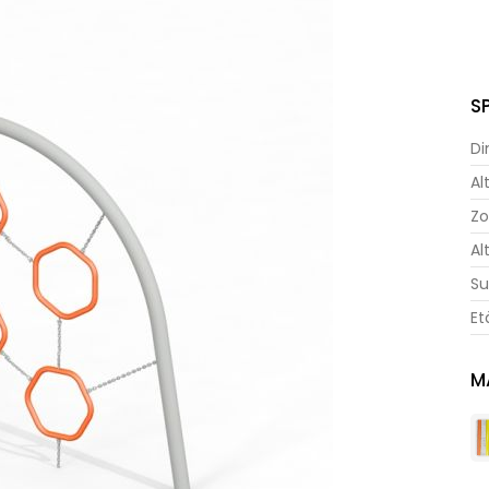
S
Di
Al
Zo
Al
Su
Et
M