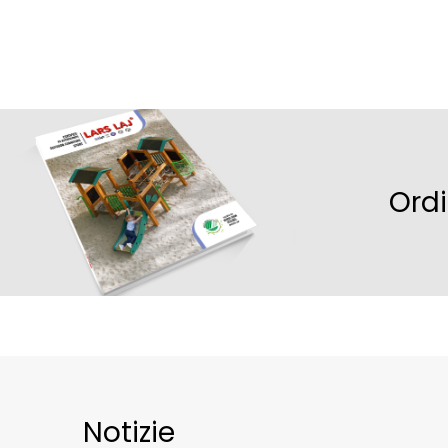
L’unità Honeycomb Climbing combina design innovat
offrendo un’aggiunta robusta all’attrezzatura da Pla
forte appeal visivo e la funzionalità pratica, rende
il gioco all’aperto. Integrando strutture progettat
arricchire in modo significativo la propria offerta r
coinvolgenti che promuovono stili di vita attivi.
Ord
Notizie