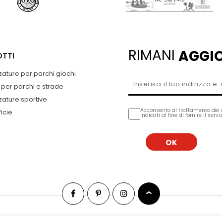
RIMANI
AGGI
TTI
zature per parchi giochi
 per parchi e strade
zature sportive
Acconsento al trattamento dei 
icie
indicati al fine di fornire il serv