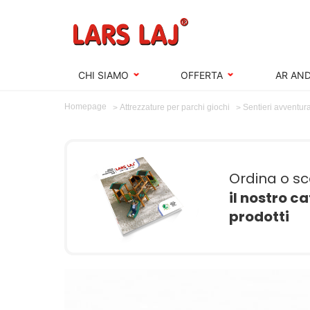
CHI SIAMO
OFFERTA
AR AND
Homepage
Attrezzature per parchi giochi
Sentieri avventur
Ordina o sc
il nostro c
prodotti