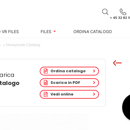
+ 45 32 82 1
 VR FILES
FILES
ORDINA CATALOGO
Honeycomb Climbing
a
Ordina catalogo
arica
atalogo
Scarica in PDF
Vedi online