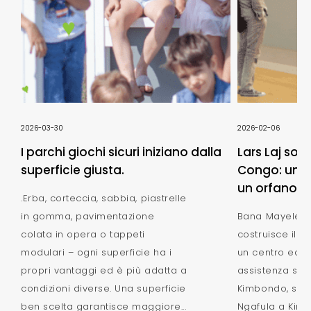
2026-03-30
2026-02-06
I parchi giochi sicuri iniziano dalla
Lars Laj sos
superficie giusta.
Congo: un n
un orfanotro
.Erba, corteccia, sabbia, piastrelle
in gomma, pavimentazione
Bana Mayele -
colata in opera o tappeti
costruisce il 
modulari – ogni superficie ha i
un centro educ
propri vantaggi ed è più adatta a
assistenza situ
condizioni diverse. Una superficie
Kimbondo, sulle
ben scelta garantisce maggiore...
Ngafula a Kinsh