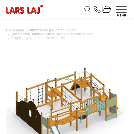
MENU
Homepage
Attrezzature per parchi giochi
,
,
Arrampicata
Multiactivities
Aree giochi con scivolo
King-Kong Nature castle with slide