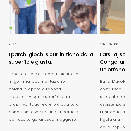
2026-03-30
2026-02-06
I parchi giochi sicuri iniziano dalla
Lars Laj sos
superficie giusta.
Congo: un n
un orfanotro
.Erba, corteccia, sabbia, piastrelle
in gomma, pavimentazione
Bana Mayele -
colata in opera o tappeti
costruisce il 
modulari – ogni superficie ha i
un centro educ
propri vantaggi ed è più adatta a
assistenza situ
condizioni diverse. Una superficie
Kimbondo, sulle
ben scelta garantisce maggiore...
Ngafula a Kinsh
della Repubbl