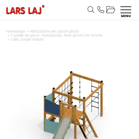
MENU
Homepage
Attrezzature per parchi giochi
,
,
Casette da gioco
Arrampicata
Aree giochi con scivolo
Little Jungle Nature