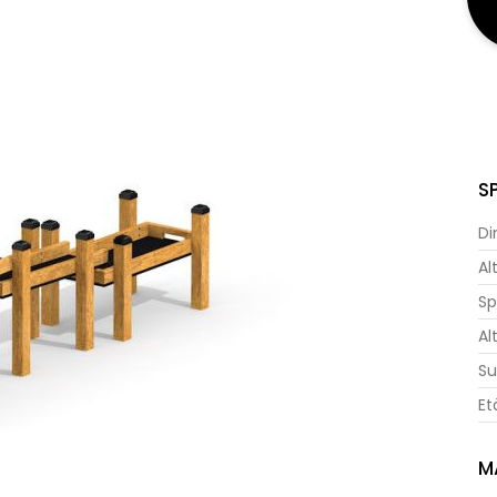
S
Di
Al
Sp
Al
Su
Et
M