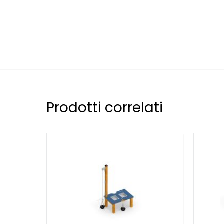
mini dighe, creare cascate o convogliare ruscelli, 
sperimentare e imparare, offrendo infinite ore di 
Questo set non solo ispira creatività, ma favorisc
bambini lavoreranno naturalmente sulla motricità 
sociali vengono affinate mentre i bambini collabora
alternano. Anche le capacità cognitive vengono co
convogliare l'acqua e costruire efficacemente stru
Non richiedendo una superficie di caduta e con un'a
Nature w/ Water Channels offre un livello di sicure
Prodotti correlati
installato su vari terreni come erba o sabbia, senza
flessibilità lo rende un'aggiunta perfetta per scuole,
aprendo opportunità di gioco educativo in una vari
Dal punto di vista estetico, il set da gioco si integ
legno di larice gli conferisce un fascino rustico,
elemento visivo gradevole in qualsiasi spazio ester
Che vogliate arricchire un parco di comunità, un cor
Play Nature w/ Water Channels non è semplicemen
travestito da puro divertimento immaginativo.