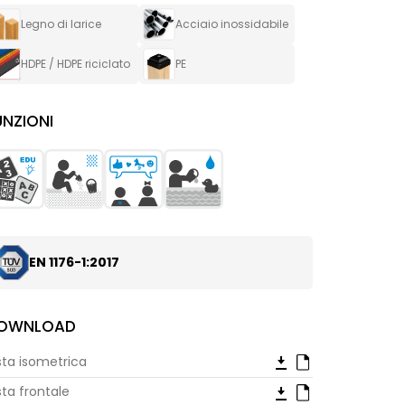
Legno di larice
Acciaio inossidabile
HDPE / HDPE riciclato
PE
UNZIONI
EN 1176-1:2017
OWNLOAD
sta isometrica
sta frontale