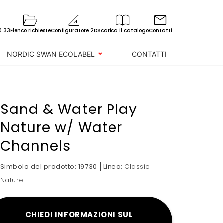
0 33
Elenco richieste
Configuratore 2D
Scarica il catalogo
Contatti
NORDIC SWAN ECOLABEL
CONTATTI
Sand & Water Play
Nature w/ Water
Channels
Simbolo del prodotto:
19730
Linea:
Classic
Nature
CHIEDI INFORMAZIONI SUL