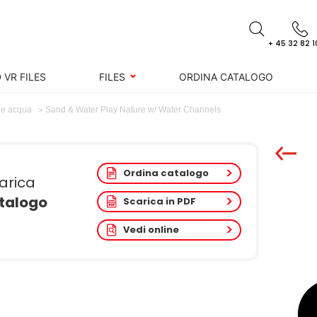
+ 45 32 82 1
 VR FILES
FILES
ORDINA CATALOGO
Sand & Water Play Nature w/ Water Channels
 e acqua
Ordina catalogo
arica
atalogo
Scarica in PDF
Vedi online