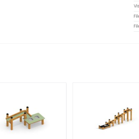
questo set da gioco incoraggia i bambini a
Vi
gioco immaginativo.
Fi
e anche competenze fondamentali per lo sviluppo. I
Fi
fine mentre raccolgono, versano e scavano. Le abilità
no ai progetti, condividono gli strumenti e si
involte, mentre i bambini riflettono su come
tture di sabbia.
ltezza critica di caduta di 0 cm, il Sand & Water Play
zza senza precedenti. Ciò significa che può essere
 preoccuparsi di ulteriori misure di sicurezza. Questa
 scuole dell'infanzia e persino per il vostro giardino,
età di contesti.
ra perfettamente in qualsiasi sfondo naturale. L'uso del
 rendendolo non solo un'area gioco ma anche un
no.
tile scolastico o il vostro giardino, il Sand & Water
te un set da gioco ma un viaggio educativo