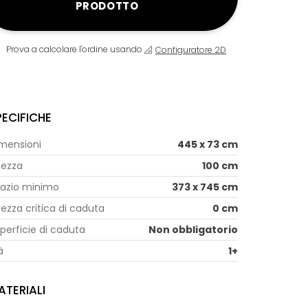
PRODOTTO
Prova a calcolare l'ordine usando
Configuratore 2D
PECIFICHE
mensioni
445 x 73 cm
tezza
100 cm
azio minimo
373 x 745 cm
tezza critica di caduta
0 cm
perficie di caduta
Non obbligatorio
à
1+
ATERIALI