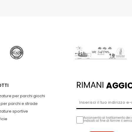
RIMANI
AGGI
TTI
zature per parchi giochi
 per parchi e strade
zature sportive
Acconsento al trattamento dei 
icie
indicati al fine di fornire il serv