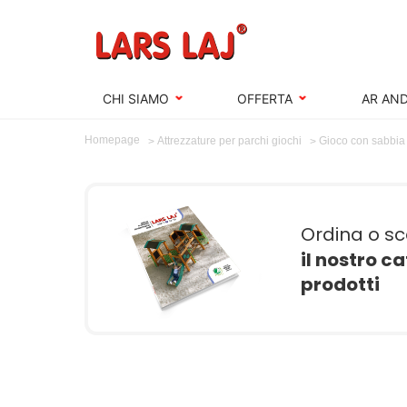
CHI SIAMO
OFFERTA
AR AND
Homepage
Attrezzature per parchi giochi
Gioco con sabbia
Ordina o sc
il nostro c
prodotti