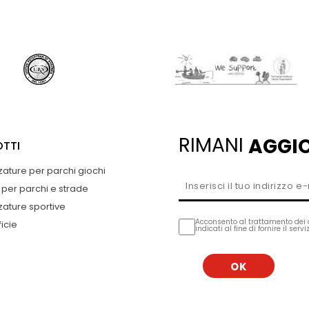
RIMANI
AGGI
TTI
zature per parchi giochi
 per parchi e strade
zature sportive
Acconsento al trattamento dei 
icie
indicati al fine di fornire il serv