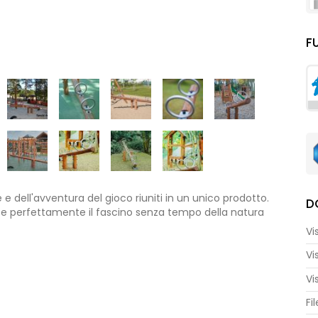
F
e dell'avventura del gioco riuniti in un unico prodotto.
D
isce perfettamente il fascino senza tempo della natura
e prezioso in qualsiasi parco giochi.
Vi
una lunghezza di 407 cm, creando ampio spazio per far
Vi
a a bilico. L'altezza di questa attrezzatura è di 106 cm,
Vi
i bambini di immergersi nell'emozione del
 bambini dai tre anni in su, tenendo conto del loro
Fi