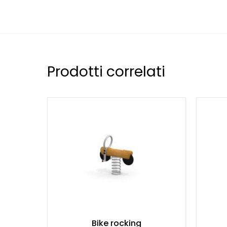
Il materiale di base del Nature Seesaw mostra un'in
gomma. Il telaio e i montanti dell'altalena a bilico 
durevole noto per la sua resistenza al degrado e agl
all'impregnazione naturale, garantisce che l'altale
aspetto gradevole.
Prodotti correlati
Le maniglie circolari e i due rinforzi sui montanti s
robustezza e longevità. La sua resistenza alla ruggin
funzionalità a lungo termine dell'altalena. Per attu
design sono incorporati pneumatici in gomma (par
Il Nature Seesaw presenta un'altezza critica di cad
cm x 370 cm. Questi parametri sono stati stabiliti 
che i bambini possano giocare liberamente e in sic
richiesto per aumentare ulteriormente la sicurezza 
Una giornata sul Nature Seesaw non è solo divert
lo sviluppo psicofisico dei bambini. Il movimento ritm
coordinazione, componenti essenziali dello svilupp
l'interazione sociale e la cooperazione, poiché i ba
un'esperienza fluida sull'altalena a bilico.
Bike rocking
Il Nature Seesaw è più di un'attrezzatura da parco 