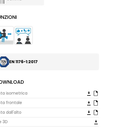
UNZIONI
EN 1176-1:2017
OWNLOAD
sta isometrica
sta frontale
sta dall'alto
le 3D