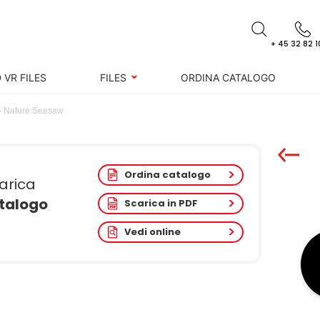
+ 45 32 82 1
 VR FILES
FILES
ORDINA CATALOGO
Nature Seesaw
Ordina catalogo
arica
atalogo
Scarica in PDF
Vedi online