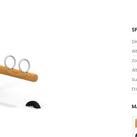
S
Di
Al
Zo
Al
Su
Et
M