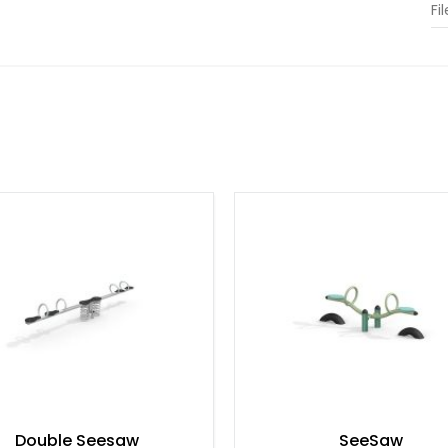
Fi
teressante fusione di legno di Robinia, acciaio inox e
sono realizzati in legno di Robinia, un materiale
i stress ambientali. La sua durezza intrinseca, unita
na resista ad anni di uso intensivo mantenendo il suo
ono realizzati in acciaio inox, un materiale celebrato per
e e ad altri fattori ambientali garantisce la
tire l'impatto e aggiungere un tocco di comfort, nel
acolpi).
uta di 125 cm e richiede una zona di sicurezza di 670
per rispettare gli standard di sicurezza, garantendo
urezza. L'uso di una superficie di caduta adeguata è
durante il gioco.
imento; è anche un modo coinvolgente per sostenere
ico dell'altalena a bilico favorisce l'equilibrio e la
o motorio complessivo dei bambini. Inoltre, incoraggia
mbini devono lavorare in sinergia per vivere
Double Seesaw
SeeSaw
giochi. Rappresenta un punto d'incontro tra la gioia dei