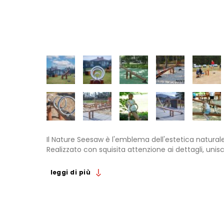
Il Nature Seesaw è l'emblema dell'estetica naturale 
Realizzato con squisita attenzione ai dettagli, un
con la gioia esaltante del gioco, diventando un ben
leggi di più
Il Nature Seesaw vanta una larghezza di 60 cm e 
divertire insieme fino a quattro bambini sull'altalen
offrendo una piattaforma rialzata per consentire a
movimento. Il dispositivo è progettato con cura per
sviluppo fisico e delle capacità di coordinazione.