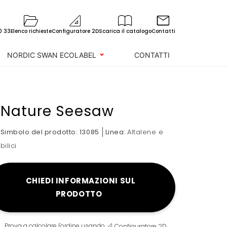
0 33
Elenco richieste
Configuratore 2D
Scarica il catalogo
Contatti
NORDIC SWAN ECOLABEL
CONTATTI
Nature Seesaw
Simbolo del prodotto:
13085
Linea:
Altalene e
bilici
CHIEDI INFORMAZIONI SUL
PRODOTTO
Prova a calcolare l'ordine usando
Configuratore 2D