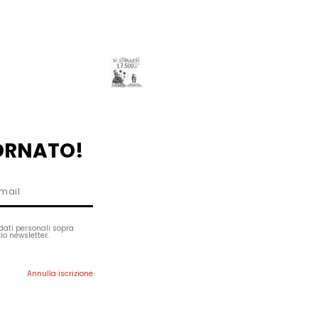
ORNATO!
dati personali sopra
izio newsletter.