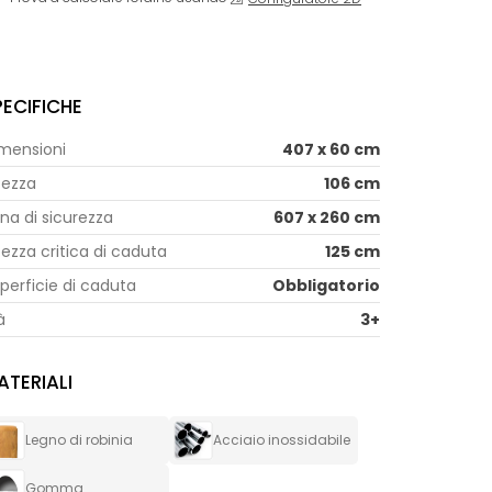
PECIFICHE
mensioni
407 x 60 cm
tezza
106 cm
na di sicurezza
607 x 260 cm
tezza critica di caduta
125 cm
perficie di caduta
Obbligatorio
à
3+
ATERIALI
Legno di robinia
Acciaio inossidabile
Gomma