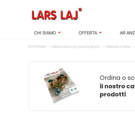
CHI SIAMO
OFFERTA
AR AND
Homepage
Attrezzature per parchi giochi
Altalene e bilici
Ordina o sc
il nostro c
prodotti