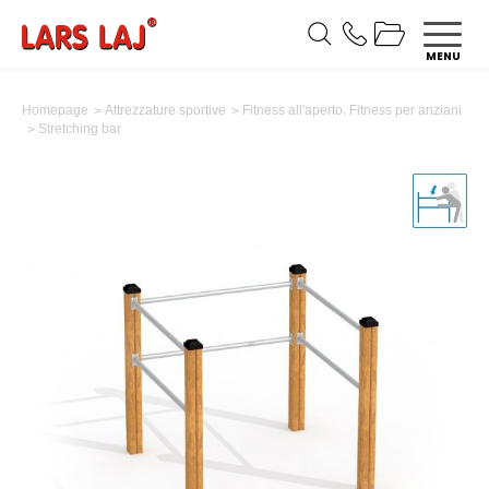
MENU
,
Homepage
Attrezzature sportive
Fitness all'aperto
Fitness per anziani
Stretching bar