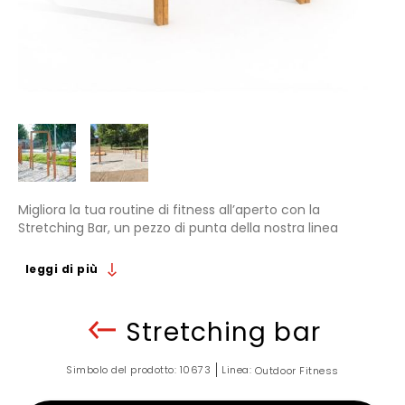
Migliora la tua routine di fitness all’aperto con la
Stretching Bar, un pezzo di punta della nostra linea
Outdoor Fitness, progettata per integrarsi
perfettamente in qualsiasi collezione di attrezzature
leggi di più
sportive o percorso a ostacoli. Realizzata in pregiato
legno di larice e rinforzata con acciaio zincato,
questa attrezzatura fitness non solo resiste alla prova
Stretching bar
del tempo, ma aggiunge anche un tocco di eleganza
alla tua area di allenamento all’aperto.
Simbolo del prodotto:
10673
Linea:
Outdoor Fitness
Con una larghezza di 130 cm, una lunghezza di 130 cm