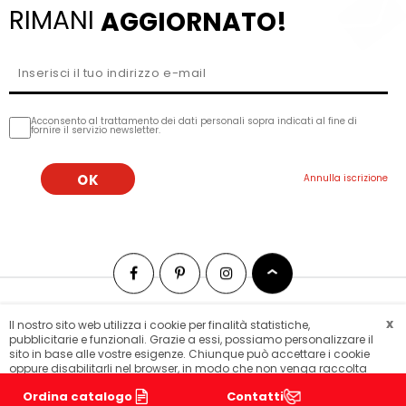
RIMANI
AGGIORNATO!
Acconsento al trattamento dei dati personali sopra indicati al fine di
fornire il servizio newsletter.
x
Il nostro sito web utilizza i cookie per finalità statistiche,
Mappa del sito
Lars laj wordwide
pubblicitarie e funzionali. Grazie a essi, possiamo personalizzare il
© 2018 LarsLaj. Tutti i diritti riservati.
sito in base alle vostre esigenze. Chiunque può accettare i cookie
oppure disabilitarli nel browser, in modo che non venga raccolta
alcuna informazione.
. I nostri
Scopri come disabilitare i cookie
Ordina catalogo
Contatti
Informativa sulla privacy