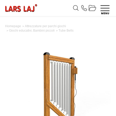
MENU
Homepage
Attrezzature per parchi giochi
,
Tube Bells
Giochi educativi
Bambini piccoli