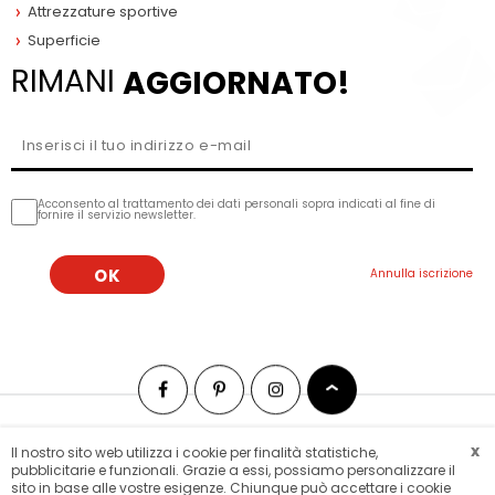
Attrezzature sportive
Superficie
RIMANI
AGGIORNATO!
Acconsento al trattamento dei dati personali sopra indicati al fine di
fornire il servizio newsletter.
x
Il nostro sito web utilizza i cookie per finalità statistiche,
Mappa del sito
Lars laj wordwide
pubblicitarie e funzionali. Grazie a essi, possiamo personalizzare il
© 2018 LarsLaj. Tutti i diritti riservati.
sito in base alle vostre esigenze. Chiunque può accettare i cookie